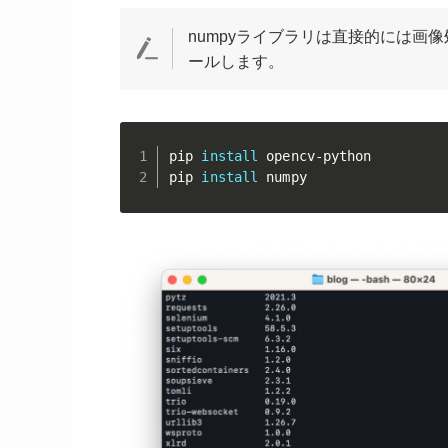
numpyライブラリは直接的には画
ールします。
pip 
install
 opencv-python

pip 
install
 numpy