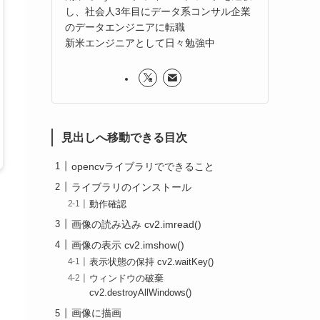
し、社会人3年目にデータ系コンサル企業
のデータエンジニアに転職
新米エンジニアとして日々勉強中
見出しへ移動できる目次
opencvライブラリでできること
ライブラリのインストール
動作確認
画像の読み込み cv2.imread()
画像の表示 cv2.imshow()
表示状態の保持 cv2.waitKey()
ウィンドウの破棄
cv2.destroyAllWindows()
画像に描画