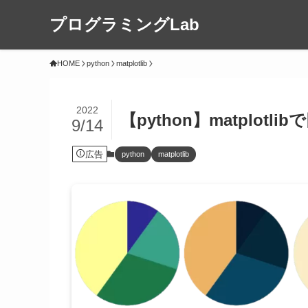
プログラミングLab
HOME
python
matplotlib
2022
【python】matplot
9/14
広告
python
matplotlib