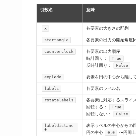
引数名
意味
各要素の大きさの配列
x
各要素の出力の開始角度[de
startangle
各要素の出力順序
counterclock
時計回り：
True
反時計回り：
False
要素を円の中心から離し
explode
各要素のラベル名
labels
各要素に対応するスライ
rotatelabels
回転する：
True
回転しない：
False
表示ラベルの中心からの
labeldistanc
e
円の中心
〜円周上
0,0