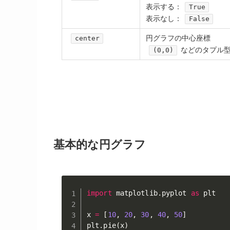
表示する：
True
表示なし：
False
円グラフの中心座標
center
などのタプル
(0,0)
基本的な円グラフ
import
 matplotlib
.
pyplot 
as
 plt

x 
=
[
10
,
20
,
30
,
40
,
50
]
plt
.
pie
(
x
)