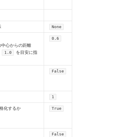
示
None
0.6
の中心からの距離
を目安に指
1.0
False
1
格化するか
True
False