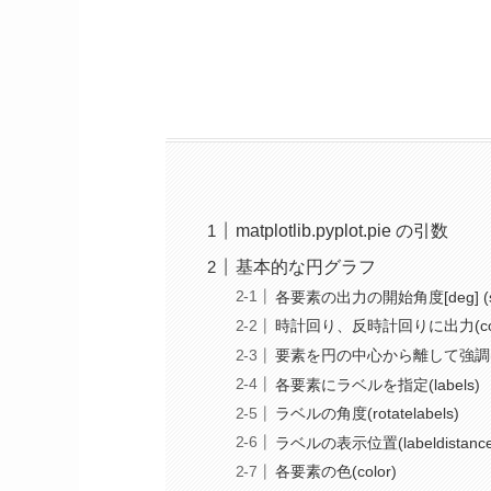
matplotlib.pyplot.pie の引数
基本的な円グラフ
各要素の出力の開始角度[deg] (sta
時計回り、反時計回りに出力(count
要素を円の中心から離して強調(ex
各要素にラベルを指定(labels)
ラベルの角度(rotatelabels)
ラベルの表示位置(labeldistance
各要素の色(color)