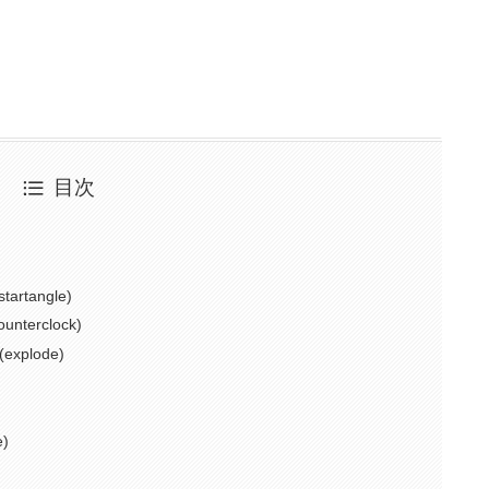
目次
rtangle)
erclock)
plode)
)