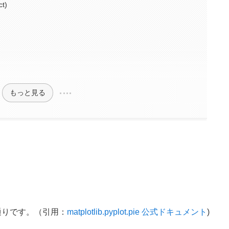
t)
もっと見る
通りです。（引用：
matplotlib.pyplot.pie 公式ドキュメント
)