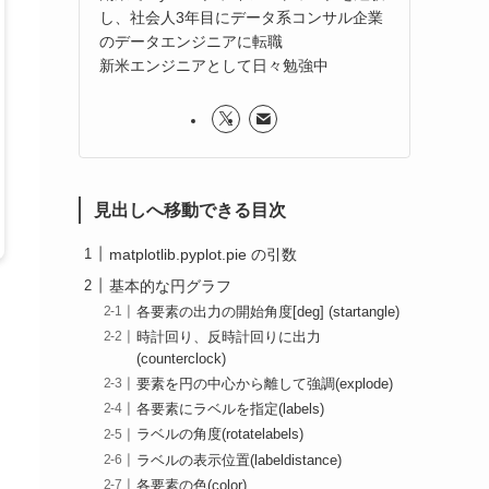
し、社会人3年目にデータ系コンサル企業
のデータエンジニアに転職
新米エンジニアとして日々勉強中
見出しへ移動できる目次
matplotlib.pyplot.pie の引数
基本的な円グラフ
各要素の出力の開始角度[deg] (startangle)
時計回り、反時計回りに出力
(counterclock)
要素を円の中心から離して強調(explode)
各要素にラベルを指定(labels)
ラベルの角度(rotatelabels)
ラベルの表示位置(labeldistance)
各要素の色(color)