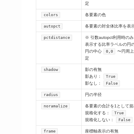
定
各要素の色
colors
各要素の対全体比率を表
autopct
※ 引数autopct利用時のみ
pctdistance
表示する比率ラベルの円
円の中心
〜円周上
0,0
定
影の有無
shadow
影あり：
True
影なし：
False
円の半径
radius
各要素の合計を1として規
noramalize
規格化する：
True
規格化しない：
False
座標軸表示の有無
frame