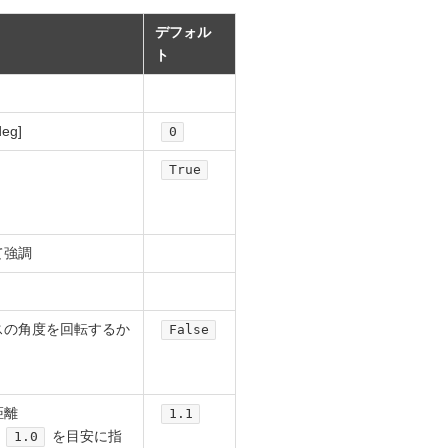
デフォル
ト
g]
0
True
て強調
スの角度を回転するか
False
距離
1.1
を目安に指
1.0