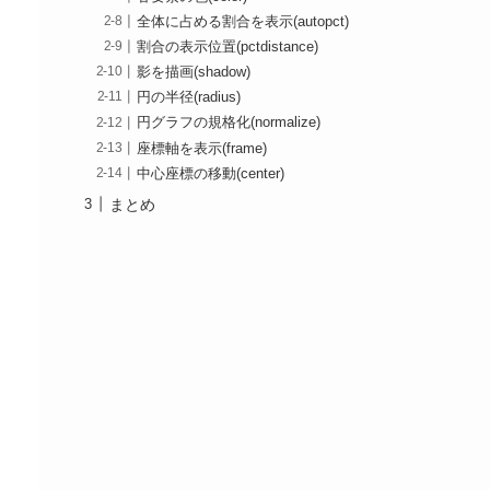
全体に占める割合を表示(autopct)
割合の表示位置(pctdistance)
影を描画(shadow)
円の半径(radius)
円グラフの規格化(normalize)
座標軸を表示(frame)
中心座標の移動(center)
まとめ