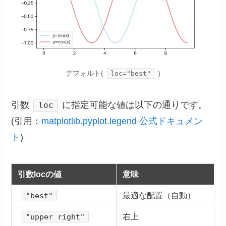
デフォルト(
)
loc="best"
引数
に指定可能な値は以下の通りです。
loc
(引用：
matplotlib.pyplot.legend 公式ドキュメン
ト
)
引数locの値
意味
最適な配置（自動）
"best"
右上
"upper right"