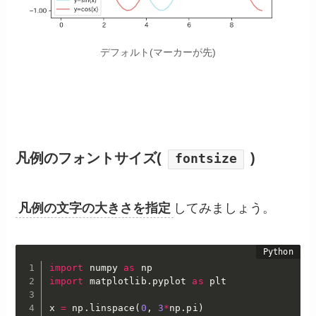
デフォルト(マーカーが先)
凡例のフォントサイズ(
)
fontsize
凡例の文字の大きさを指定
してみましょう。
import
 numpy 
as
import
 matplotlib
.
pyplot 
as
 plt

x 
=
 np
.
linspace
(
0
,
3
*
np
.
pi
)