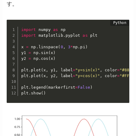
す。
import
 numpy 
as
import
 matplotlib
.
pyplot 
as
 plt

x 
=
 np
.
linspace
(
0
,
3
*
np
.
pi
)
y1 
=
 np
.
sin
(
x
)
y2 
=
 np
.
cos
(
x
)
plt
.
plot
(
x
,
 y1
,
 label
=
"y=sin(x)"
,
 color
=
"#88E0
plt
.
plot
(
x
,
 y2
,
 label
=
"y=cos(x)"
,
 color
=
"#FF51
plt
.
legend
(
markerfirst
=
False
)
plt
.
show
(
)