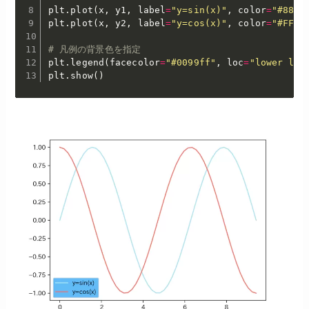
plt
.
plot
(
x
,
 y1
,
 label
=
"y=sin(x)"
,
 color
=
"#88E0
plt
.
plot
(
x
,
 y2
,
 label
=
"y=cos(x)"
,
 color
=
"#FF51
# 凡例の背景色を指定
plt
.
legend
(
facecolor
=
"#0099ff"
,
 loc
=
"lower lef
plt
.
show
(
)