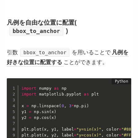
凡例を自由な位置に配置(
)
bbox_to_anchor
引数
を用いることで
凡例を
bbox_to_anchor
好きな位置に配置する
ことができます。
import
 numpy 
as
import
 matplotlib
.
pyplot 
as
 plt

x 
=
 np
.
linspace
(
0
,
3
*
np
.
pi
)
y1 
=
 np
.
sin
(
x
)
y2 
=
 np
.
cos
(
x
)
plt
.
plot
(
x
,
 y1
,
 label
=
"y=sin(x)"
,
 color
=
"#88E0
plt
.
plot
(
x
,
 y2
,
 label
=
"y=cos(x)"
,
 color
=
"#FF51