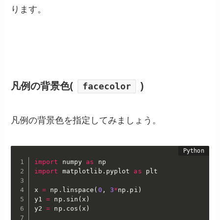
ります。
凡例の背景色(
)
facecolor
凡例の背景色を指定してみましょう。
import
 numpy 
as
import
 matplotlib
.
pyplot 
as
 plt

x 
=
 np
.
linspace
(
0
,
3
*
np
.
pi
)
y1 
=
 np
.
sin
(
x
)
y2 
=
 np
.
cos
(
x
)