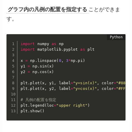
グラフ内の凡例の配置を指定する
ことができま
す。
import
 numpy 
as
import
 matplotlib
.
pyplot 
as
 plt

x 
=
 np
.
linspace
(
0
,
3
*
np
.
pi
)
y1 
=
 np
.
sin
(
x
)
y2 
=
 np
.
cos
(
x
)
plt
.
plot
(
x
,
 y1
,
 label
=
"y=sin(x)"
,
 color
=
"#88E0
plt
.
plot
(
x
,
 y2
,
 label
=
"y=cos(x)"
,
 color
=
"#FF51
# 凡例の配置を指定
plt
.
legend
(
loc
=
"upper right"
)
plt
.
show
(
)