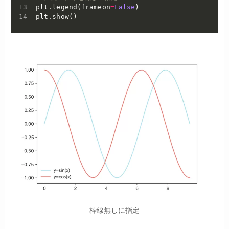
plt
.
legend
(
frameon
=
False
)
plt
.
show
(
)
枠線無しに指定