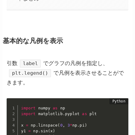
基本的な凡例を表示
引数
でグラフの凡例を指定し、
label
で凡例を表示させる
ことがで
plt.legend()
きます。
import
 numpy 
as
import
 matplotlib
.
pyplot 
as
 plt

x 
=
 np
.
linspace
(
0
,
3
*
np
.
pi
)
y1 
=
 np
.
sin
(
x
)