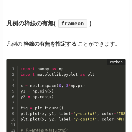
凡例の枠線の有無(
)
frameon
凡例の
枠線の有無を指定する
ことができます。
import
 numpy 
as
import
 matplotlib
.
pyplot 
as
 plt

x 
=
 np
.
linspace
(
0
,
3
*
np
.
pi
)
y1 
=
 np
.
sin
(
x
)
y2 
=
 np
.
cos
(
x
)
fig 
=
 plt
.
figure
(
)
plt
.
plot
(
x
,
 y1
,
 label
=
"y=sin(x)"
,
 color
=
"#88E0
plt
.
plot
(
x
,
 y2
,
 label
=
"y=cos(x)"
,
 color
=
"#FF51
# 凡例の枠線を無しに指定