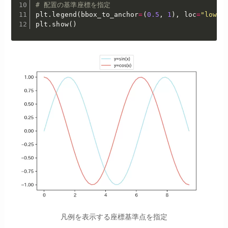
# 配置の基準座標を指定
plt
.
legend
(
bbox_to_anchor
=
(
0.5
,
1
)
,
 loc
=
"lower
plt
.
show
(
)
凡例を表示する座標基準点を指定