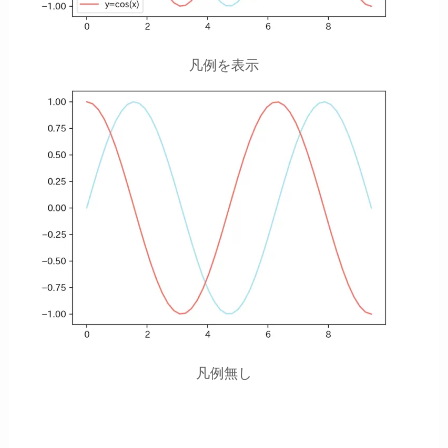
凡例を表示
凡例無し