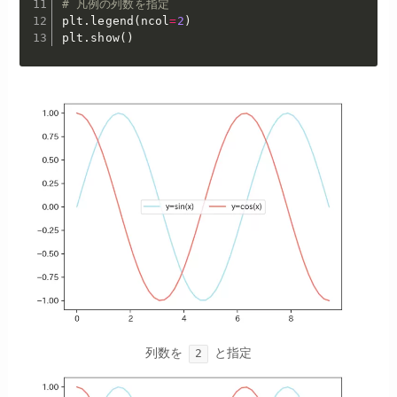
# 凡例の列数を指定
plt
.
legend
(
ncol
=
2
)
plt
.
show
(
)
列数を
と指定
2