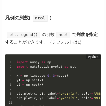
凡例の列数(
)
ncol
の引数
で
列数を指定
plt.legend()
ncol
する
ことができます。（デフォルトは1)
import
 numpy 
as
import
 matplotlib
.
pyplot 
as
 plt

x 
=
 np
.
linspace
(
0
,
3
*
np
.
pi
)
y1 
=
 np
.
sin
(
x
)
y2 
=
 np
.
cos
(
x
)
plt
.
plot
(
x
,
 y1
,
 label
=
"y=sin(x)"
,
 color
=
"#88E0
plt
.
plot
(
x
,
 y2
,
 label
=
"y=cos(x)"
,
 color
=
"#FF51