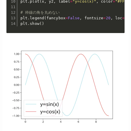
plt
.
plot
(
x
,
 y2
,
 label
=
"y=cos(x)"
,
 color
=
"#FF51
# 枠線の角を丸めない
plt
.
legend
(
fancybox
=
False
,
 fontsize
=
20
,
 loc
=
"l
plt
.
show
(
)