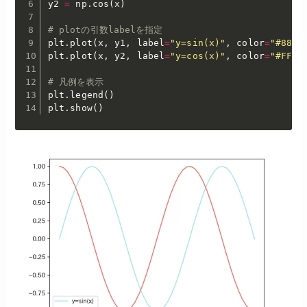
y2 
=
 np
.
cos
(
x
)
# plotの引数labelを指定
plt
.
plot
(
x
,
 y1
,
 label
=
"y=sin(x)"
,
 color
=
"#88E0
plt
.
plot
(
x
,
 y2
,
 label
=
"y=cos(x)"
,
 color
=
"#FF51
# 凡例を表示
plt
.
legend
(
)
plt
.
show
(
)