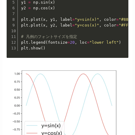
y1 
=
 np
.
sin
(
x
)
y2 
=
 np
.
cos
(
x
)
plt
.
plot
(
x
,
 y1
,
 label
=
"y=sin(x)"
,
 color
=
"#88E0
plt
.
plot
(
x
,
 y2
,
 label
=
"y=cos(x)"
,
 color
=
"#FF51
# 凡例のフォントサイズを指定
plt
.
legend
(
fontsize
=
20
,
 loc
=
"lower left"
)
plt
.
show
(
)