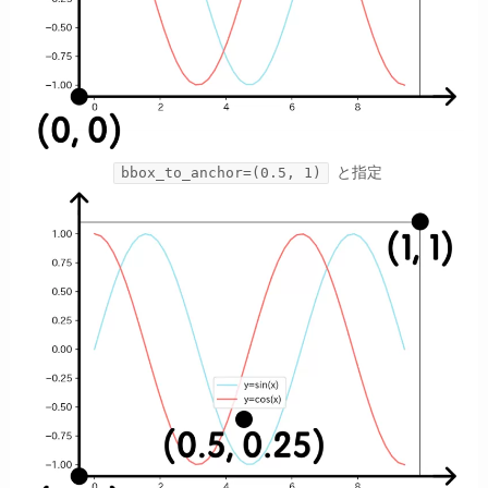
と指定
bbox_to_anchor=(0.5, 1)