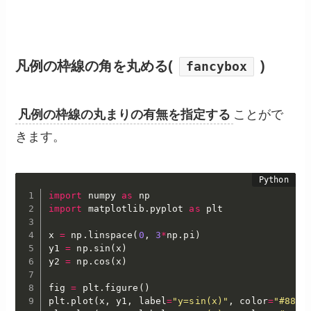
凡例の枠線の角を丸める(
)
fancybox
凡例の枠線の丸まりの有無を指定する
ことがで
きます。
import
 numpy 
as
import
 matplotlib
.
pyplot 
as
 plt

x 
=
 np
.
linspace
(
0
,
3
*
np
.
pi
)
y1 
=
 np
.
sin
(
x
)
y2 
=
 np
.
cos
(
x
)
fig 
=
 plt
.
figure
(
)
plt
.
plot
(
x
,
 y1
,
 label
=
"y=sin(x)"
,
 color
=
"#88E0