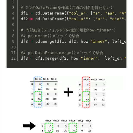
# 2つのDataFrameを作成(共通の列名を持たない)
df1 
=
 pd
.
DataFrame
(
{
"col_a"
:
[
"a"
,
"aa"
,
"A"
,
df2 
=
 pd
.
DataFrame
(
{
"col_a'"
:
[
"a'"
,
"a'a'"
,
"
# 内部結合(デフォルト)を指定(引数how="inner")
## pd.merge()メソッドで結合
df3 
=
 pd
.
merge
(
df1
,
 df2
,
 how
=
"inner"
,
 left_on
=
## pd.DataFrame.merge()メソッドで結合
df3 
=
 df1
.
merge
(
df2
,
 how
=
"inner"
,
  left_on
=
"co