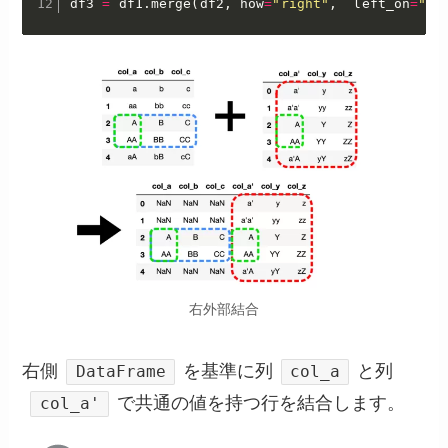
df3 
=
 df1
.
merge
(
df2
,
 how
=
"right"
,
  left_on
=
"co
右外部結合
右側
を基準に列
と列
DataFrame
col_a
で共通の値を持つ行を結合します。
col_a'