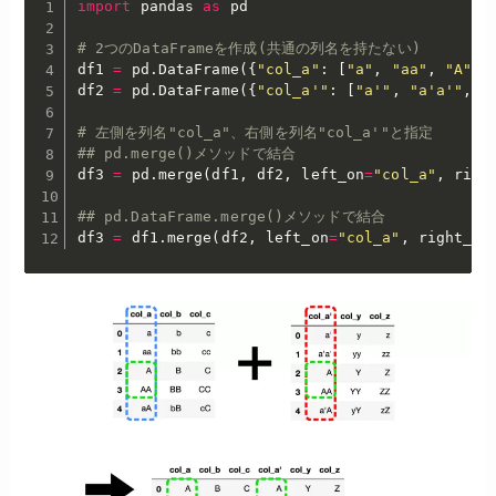
import
 pandas 
as
 pd

# 2つのDataFrameを作成(共通の列名を持たない)
df1 
=
 pd
.
DataFrame
(
{
"col_a"
:
[
"a"
,
"aa"
,
"A"
,
df2 
=
 pd
.
DataFrame
(
{
"col_a'"
:
[
"a'"
,
"a'a'"
,
"
# 左側を列名"col_a"、右側を列名"col_a'"と指定
## pd.merge()メソッドで結合
df3 
=
 pd
.
merge
(
df1
,
 df2
,
 left_on
=
"col_a"
,
 righ
## pd.DataFrame.merge()メソッドで結合
df3 
=
 df1
.
merge
(
df2
,
 left_on
=
"col_a"
,
 right_on