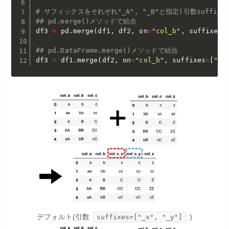
# サフィックスをそれぞれ"_A", "_B"と指定(引数suffixes=[
## pd.merge()メソッドで結合
df3 
=
 pd
.
merge
(
df1
,
 df2
,
 on
=
"col_b"
,
 suffixes
=
## pd.DataFrame.merge()メソッドで結合
df3 
=
 df1
.
merge
(
df2
,
 on
=
"col_b"
,
 suffixes
=
[
"_A
デフォルト(引数
)
suffixes=["_x", "_y"]