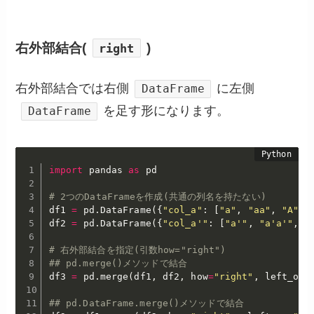
右外部結合(
)
right
右外部結合では右側
に左側
DataFrame
を足す形になります。
DataFrame
import
 pandas 
as
 pd

# 2つのDataFrameを作成(共通の列名を持たない)
df1 
=
 pd
.
DataFrame
(
{
"col_a"
:
[
"a"
,
"aa"
,
"A"
,
df2 
=
 pd
.
DataFrame
(
{
"col_a'"
:
[
"a'"
,
"a'a'"
,
"
# 右外部結合を指定(引数how="right")
## pd.merge()メソッドで結合
df3 
=
 pd
.
merge
(
df1
,
 df2
,
 how
=
"right"
,
 left_on
=
## pd.DataFrame.merge()メソッドで結合