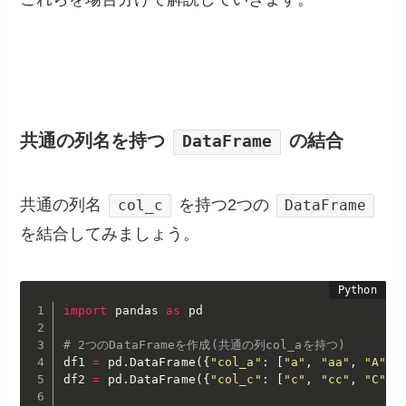
共通の列名を持つ
の結合
DataFrame
共通の列名
を持つ2つの
col_c
DataFrame
を結合してみましょう。
import
 pandas 
as
 pd

# 2つのDataFrameを作成(共通の列col_aを持つ)
df1 
=
 pd
.
DataFrame
(
{
"col_a"
:
[
"a"
,
"aa"
,
"A"
,
df2 
=
 pd
.
DataFrame
(
{
"col_c"
:
[
"c"
,
"cc"
,
"C"
,