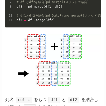
# df1とdf2を結合(pd.merge()メソッドで結合)
df3 
=
 pd
.
merge
(
df1
,
 df2
)
# df1とdf2を結合(pd.DataFrame.merge()メソッドで結合
df3 
=
 df1
.
merge
(
df2
)
列名
をもつ
と
を結合し
col_c
df1
df2