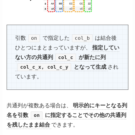
引数
で指定した
は結合後
on
col_b
ひとつにまとまっていますが、
指定してい
ない方の共通列
が新たに列
col_c
となって生成
され
col_c_x, col_c_y
ています。
共通列が複数ある場合は、
明示的にキーとなる列
名を引数
に指定することでその他の共通列
on
を残したまま結合
できます。