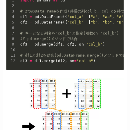
import
 pandas 
as
 pd

# 2つのDataFrameを作成(共通の列col_b, col_cを持つ)
df1 
=
 pd
.
DataFrame
(
{
"col_a"
:
[
"a"
,
"aa"
,
"A"
,
df2 
=
 pd
.
DataFrame
(
{
"col_b"
:
[
"b"
,
"bb"
,
"B"
,
# キーとなる列名を"col_b"と指定(引数on="col_b")
## pd.merge()メソッドで結合
df3 
=
 pd
.
merge
(
df1
,
 df2
,
 on
=
"col_b"
)
# df1とdf2を結合(pd.DataFrame.merge()メソッドで結合
df3 
=
 df1
.
merge
(
df2
,
 on
=
"col_b"
)