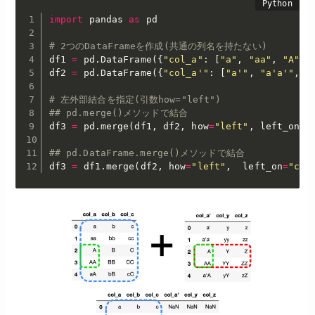
import
 pandas 
as
 pd

# 2つのDataFrameを作成(共通の列名を持たない)
df1 
=
 pd
.
DataFrame
(
{
"col_a"
:
[
"a"
,
"aa"
,
"A"
,
df2 
=
 pd
.
DataFrame
(
{
"col_a'"
:
[
"a'"
,
"a'a'"
,
"
# 左外部結合を指定(引数how="left")
## pd.merge()メソッドで結合
df3 
=
 pd
.
merge
(
df1
,
 df2
,
 how
=
"left"
,
 left_on
=
"
## pd.DataFrame.merge()メソッドで結合
df3 
=
 df1
.
merge
(
df2
,
 how
=
"left"
,
  left_on
=
"col