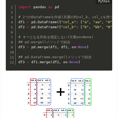
import
 pandas 
as
 pd

# 2つのDataFrameを作成(共通の列col_b, col_cを持つ)
df1 
=
 pd
.
DataFrame
(
{
"col_a"
:
[
"a"
,
"aa"
,
"A"
,
df2 
=
 pd
.
DataFrame
(
{
"col_b"
:
[
"b"
,
"bb"
,
"B"
,
# キーとなる列名を指定しない(引数on=None)
## pd.merge()メソッドで結合
df3 
=
 pd
.
merge
(
df1
,
 df2
,
 on
=
None
)
## pd.DataFrame.merge()メソッドで結合
df3 
=
 df1
.
merge
(
df2
,
 on
=
None
)