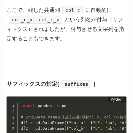
ここで、残した共通列
に自動的に
col_c
という列名が付与（サフ
col_c_x, col_c_y
ィックス）されましたが、付与させる文字列を指
定することもできます。
サフィックスの指定(
)
suffixes
import
 pandas 
as
 pd

# 2つのDataFrameを作成(共通の列col_b, col_cを持つ)
df1 
=
 pd
.
DataFrame
(
{
"col_a"
:
[
"a"
,
"aa"
,
"A"
,
df2 
=
 pd
.
DataFrame
(
{
"col_b"
:
[
"b"
,
"bb"
,
"B"
,