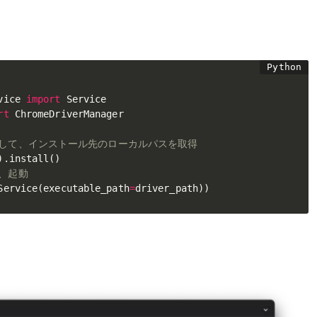
vice 
import
rt
 ChromeDriverManager

ールして、インストール先のローカルパスを取得
)
.
install
(
)
て、起動
Service
(
executable_path
=
driver_path
)
)