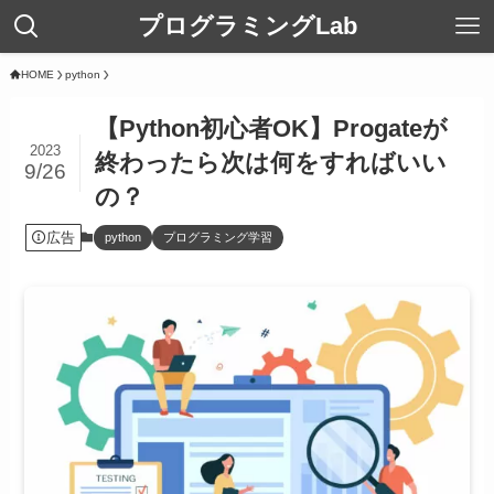
プログラミングLab
HOME
python
【Python初心者OK】Progateが
2023
終わったら次は何をすればいい
9/26
の？
広告
python
プログラミング学習